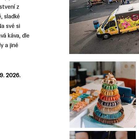
stvení z
, sladké
a své si
avá káva, dle
 a jiné
9. 2026.