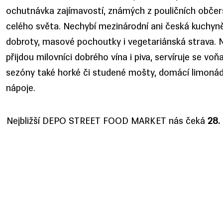
ochutnávka zajímavostí, známých z pouličních občer
celého světa. Nechybí mezinárodní ani česká kuchyně
dobroty, masové pochoutky i vegetariánská strava. N
přijdou milovníci dobrého vína i piva, servíruje se voň
sezóny také horké či studené mošty, domácí limonády
nápoje.
Nejbližší DEPO STREET FOOD MARKET nás čeká
28. 