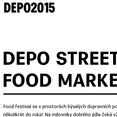
DEPO2015
DEPO STREE
FOOD MARK
Food festival se v prostorách bývalých dopravních p
několikrát do roka! Na milovníky dobrého jídla čeká v