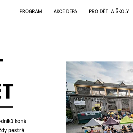
PROGRAM
AKCE DEPA
PRO DĚTI A ŠKOLY
T
ET
odniků koná
ždy pestrá