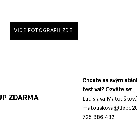
VÍCE FOTOGRAFIÍ ZDE
Chcete se svým stán
festival? Ozvěte se:
UP ZDARMA
Ladislava Matouškov
matouskova@depo20
725 886 432