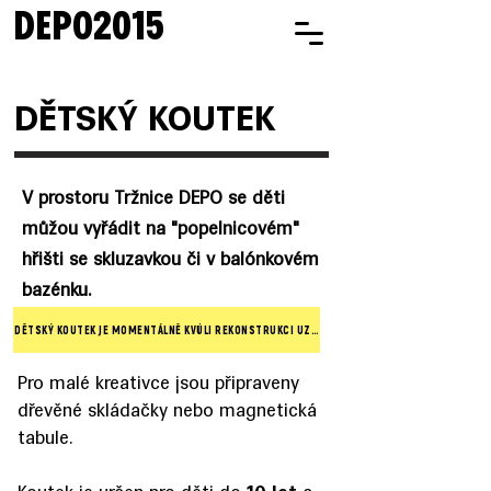
DEPO2015
DĚTSKÝ KOUTEK
V prostoru Tržnice DEPO se děti
můžou vyřádit na "popelnicovém"
hřišti se skluzavkou či v balónkovém
bazénku.
DĚTSKÝ KOUTEK JE MOMENTÁLNĚ KVŮLI REKONSTRUKCI UZAVŘEN
Pro malé kreativce jsou připraveny
dřevěné skládačky nebo magnetická
tabule.