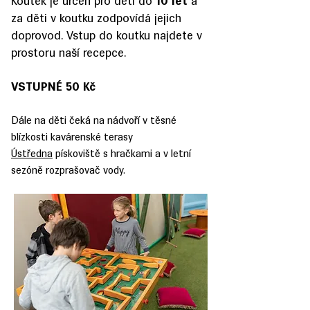
Koutek je určen pro děti do
10 let
a
za děti v koutku zodpovídá jejich
doprovod. Vstup do koutku najdete v
prostoru naší recepce.
VSTUPNÉ
50 Kč
Dále na děti čeká na nádvoří v těsné
blízkosti kavárenské terasy
Ústředna
pískoviště s hračkami a v letní
sezóně rozprašovač vody.