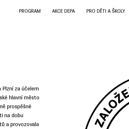
PROGRAM
AKCE DEPA
PRO DĚTI A ŠKOLY
 Plzní za účelem
pské hlavní město
cně prospěšné
ti na dobu
ktů a provozovala