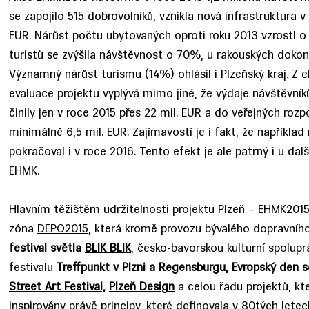
se zapojilo 515 dobrovolníků, vznikla nová infrastruktura 
EUR. Nárůst počtu ubytovaných oproti roku 2013 vzrostl 
turistů se zvýšila návštěvnost o 70%, u rakouských doko
Významný nárůst turismu (14%) ohlásil i Plzeňský kraj. Z 
evaluace projektu vyplývá mimo jiné, že výdaje návštěvní
činily jen v roce 2015 přes 22 mil. EUR a do veřejných rozp
minimálně 6,5 mil. EUR. Zajímavostí je i fakt, že například
pokračoval i v roce 2016. Tento efekt je ale patrný i u da
EHMK.
Hlavním těžištěm udržitelnosti projektu Plzeň – EHMK2015 
zóna
DEPO2015
, která kromě provozu bývalého dopravníh
festival světla
BLIK BLIK
, česko-bavorskou kulturní spolupr
festivalu
Treffpunkt v Plzni a Regensburgu
,
Evropský den 
Street Art Festival,
Plzeň Design
a celou řadu projektů, kte
inspirovány právě principy, které definovala v 80tých lete