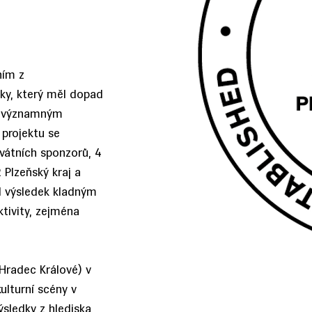
ním z
liky, který měl dopad
 s významným
 projektu se
rivátních sponzorů, 4
 Plzeňský kraj a
l výsledek kladným
tivity, zejména
 Hradec Králové) v
ulturní scény v
ýsledky z hlediska