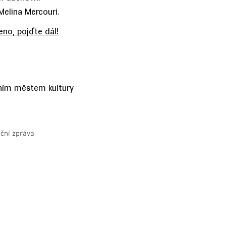
Melina Mercouri.
eno, pojďte dál!
avním městem kultury
ační zpráva