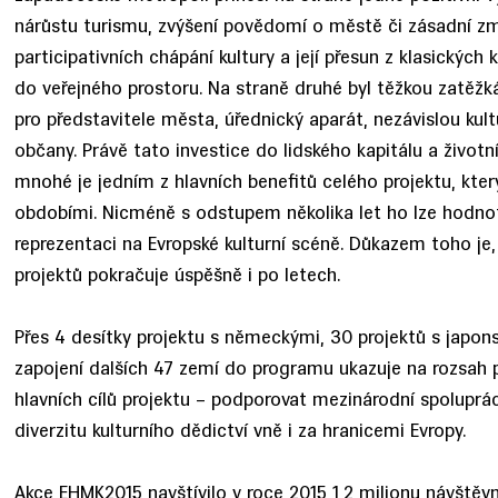
nárůstu turismu, zvýšení povědomí o městě či zásadní z
participativních chápání kultury a její přesun z klasický
do veřejného prostoru. Na straně druhé byl těžkou zatěžk
pro představitele města, úřednický aparát, nezávislou kult
občany. Právě tato investice do lidského kapitálu a životn
mnohé je jedním z hlavních benefitů celého projektu, který
obdobími. Nicméně s odstupem několika let ho lze hodno
reprezentaci na Evropské kulturní scéně. Důkazem toho je,
projektů pokračuje úspěšně i po letech.
Přes 4 desítky projektu s německými, 30 projektů s japon
zapojení dalších 47 zemí do programu ukazuje na rozsah p
hlavních cílů projektu – podporovat mezinárodní spoluprá
diverzitu kulturního dědictví vně i za hranicemi Evropy.
Akce EHMK2015 navštívilo v roce 2015 1,2 milionu návštěv