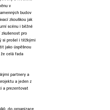
měnu v
ch kamenných budov
ávací zkouškou jak
urní scénu i běžné
í zkušenost pro
 si prošel i těžkými
tit jako úspěšnou
 že celá řada
skými partnery a
rojektu a jeden z
ci a prezentovat
níků, do organizace