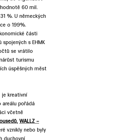
v hodnotě 60 mil.
o 31 %. U německých
nce o 199%.
ekonomické části
ků spojených s EHMK
očtů se vrátilo
 nárůst turismu
lších úspěšných měst
je kreativní
o areálu pořádá
áci včetně
sousedů,
WALLZ –
ré vznikly nebo byly
ch duchovní