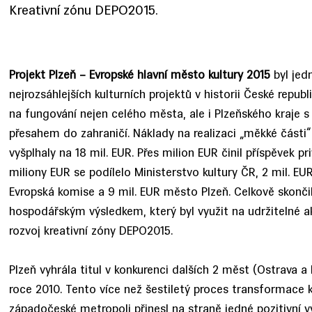
Kreativní zónu DEPO2015.
Projekt Plzeň – Evropské hlavní město kultury 2015
byl jed
nejrozsáhlejších kulturních projektů v historii České repub
na fungování nejen celého města, ale i Plzeňského kraje
přesahem do zahraničí. Náklady na realizaci „měkké části“
vyšplhaly na 18 mil. EUR. Přes milion EUR činil příspěvek p
miliony EUR se podílelo Ministerstvo kultury ČR, 2 mil. EUR
Evropská komise a 9 mil. EUR město Plzeň. Celkově skonči
hospodářským výsledkem, který byl využit na udržitelné ak
rozvoj kreativní zóny DEPO2015.
Plzeň vyhrála titul v konkurenci dalších 2 měst (Ostrava a
roce 2010. Tento více než šestiletý proces transformace k
západočeské metropoli přinesl na straně jedné pozitivní v