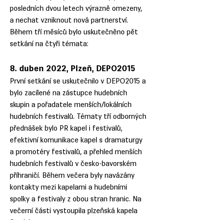
posledních dvou letech výrazně omezeny,
a nechat vzniknout nová partnerství.
Během tří měsíců bylo uskutečněno pět
setkání na čtyři témata:
8. duben 2022, Plzeň, DEPO2015
První setkání se uskutečnilo v DEPO2015 a
bylo zacílené na zástupce hudebních
skupin a pořadatele menších/lokálních
hudebních festivalů. Tématy tří odborných
přednášek bylo PR kapel i festivalů,
efektivní komunikace kapel s dramaturgy
a promotéry festivalů, a přehled menších
hudebních festivalů v česko-bavorském
příhraničí. Během večera byly navázány
kontakty mezi kapelami a hudebními
spolky a festivaly z obou stran hranic. Na
večerní části vystoupila plzeňská kapela