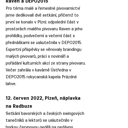
Raven a DEPO2015
Pro téma malé a řemeslné pivovarnictví
jsme dedikovali dvě setkání, přičemž to
první se konalo v Plzni; odpolední část v
prostorách malého pivovaru Raven a jeho
prohlídky, podvečerní a večerní část s
přednáškami se uskutečnila v DEPO2015.
Expertní příspěvky se věnovaly brandingu
malých pivovarů, práci s novináři a
pořádání kulturních akcí ze strany pivovaru.
Večer zahrála v kavárně Ústředna v
DEPO2015 rokycanská kapela Prázdné
lahve.
12. červen 2022, Plzeň, náplavka
na Radbuze
Setkání bavorských a českých swingových
tanečníků a lektorů se uskutečnilo v
horkou červnovou neděli na nedávno