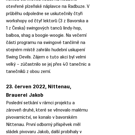
otevřené plzeňské náplavce na Radbuze. V
průběhu odpoledne se uskutečnily čtyři
workshopy od čtyř lektorů (3 z Bavorska a
1 z Česka) swingových tanců lindy-hop,
balboa, shag a boogie-woogie. Na večerní
části programu na swingové tančírně na
stejném místě zahrálo hudební uskupení
Swing Devils. Zájem o tuto akci byl velmi
velký – zúčastnilo se jej přes 40 tanečnic a
tanečníků z obou zemí.
23. červen 2022, Nittenau,
Brauerei Jakob
Poslední setkání v rámci projektu a
zároveň druhé, které se věnovalo malému
pivovarnictví, se konalo v bavorském
Nittenau. První odborný příspěvek měl
sládek pivovaru Jakob, další probíhaly v