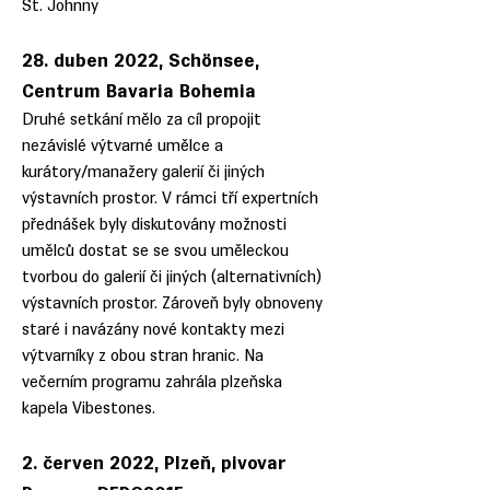
St. Johnny
28. duben 2022, Schönsee,
Centrum Bavaria Bohemia
Druhé setkání mělo za cíl propojit
nezávislé výtvarné umělce a
kurátory/manažery galerií či jiných
výstavních prostor. V rámci tří expertních
přednášek byly diskutovány možnosti
umělců dostat se se svou uměleckou
tvorbou do galerií či jiných (alternativních)
výstavních prostor. Zároveň byly obnoveny
staré i navázány nové kontakty mezi
výtvarníky z obou stran hranic. Na
večerním programu zahrála plzeňska
kapela Vibestones.
2. červen 2022, Plzeň, pivovar