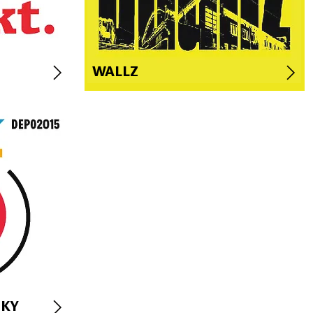
WALLZ
KY