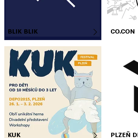
BLIK BLIK
CO.CON
KUK
PLZEŇ D